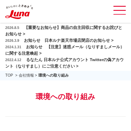
グ
ロ
本
【重要なお知らせ】商品の自主回収に関するお詫びと
2026.8.5
ー
商品紹介
文
お知らせ >
バ
お知らせ 日本ルナ楽天市場店閉店のお知らせ >
へ
2026.3.9
レシピ
ル
お知らせ 【注意】迷惑メール（なりすましメール）
2024.1.31
ス
ナ
に関する注意喚起 >
日本ルナの乳酸菌
キ
ビ
るなたん 日本ルナ公式アカウント Twitterの偽アカウ
2022.4.12
ッ
を
ント（なりすまし）にご注意ください >
おいしさと品質
プ
開
TOP
会社情報
環境への取り組み
閉
会社情報
す
採用情報
る
環境への取り組み
お問い合わせ ＆ FAQ