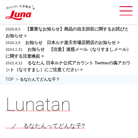
グ
ロ
本
【重要なお知らせ】商品の自主回収に関するお詫びと
2026.8.5
ー
商品紹介
文
お知らせ >
バ
お知らせ 日本ルナ楽天市場店閉店のお知らせ >
へ
2026.3.9
レシピ
ル
お知らせ 【注意】迷惑メール（なりすましメール）
2024.1.31
ス
ナ
に関する注意喚起 >
日本ルナの乳酸菌
キ
ビ
るなたん 日本ルナ公式アカウント Twitterの偽アカウ
2022.4.12
ッ
を
ント（なりすまし）にご注意ください >
おいしさと品質
プ
開
TOP
るなたんてどんな子？
閉
会社情報
す
Lunatan
採用情報
る
お問い合わせ ＆ FAQ
るなたんってどんな子?