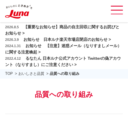
グ
ロ
本
【重要なお知らせ】商品の自主回収に関するお詫びと
2026.8.5
ー
商品紹介
文
お知らせ >
バ
お知らせ 日本ルナ楽天市場店閉店のお知らせ >
へ
2026.3.9
レシピ
ル
お知らせ 【注意】迷惑メール（なりすましメール）
2024.1.31
ス
ナ
に関する注意喚起 >
日本ルナの乳酸菌
キ
ビ
るなたん 日本ルナ公式アカウント Twitterの偽アカウ
2022.4.12
ッ
を
ント（なりすまし）にご注意ください >
おいしさと品質
プ
開
TOP
おいしさと品質
品質への取り組み
閉
会社情報
す
採用情報
る
品質への取り組み
お問い合わせ ＆ FAQ