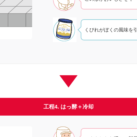
くびれがぼくの風味を
工程4. はっ酵＋冷却