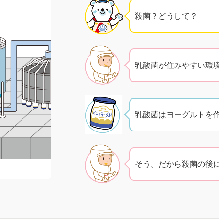
殺菌？どうして？
乳酸菌が住みやすい環
乳酸菌はヨーグルトを
そう。だから殺菌の後