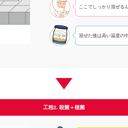
ここでしっかり混ぜる
混ぜた後は高い温度の
工程2. 殺菌＋植菌