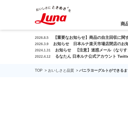
商
本
【重要なお知らせ】商品の自主回収に関す
2026.8.5
文
お知らせ 日本ルナ楽天市場店閉店のお知
2026.3.9
へ
お知らせ 【注意】迷惑メール（なりす
2024.1.31
ス
るなたん 日本ルナ公式アカウント Twit
2022.4.12
キ
ッ
TOP
おいしさと品質
バニラヨーグルトができるま
プ