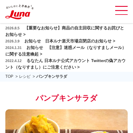
グ
ロ
本
【重要なお知らせ】商品の自主回収に関するお詫びと
2026.8.5
ー
商品紹介
文
お知らせ >
バ
お知らせ 日本ルナ楽天市場店閉店のお知らせ >
へ
2026.3.9
レシピ
ル
お知らせ 【注意】迷惑メール（なりすましメール）
2024.1.31
ス
ナ
に関する注意喚起 >
日本ルナの乳酸菌
キ
ビ
るなたん 日本ルナ公式アカウント Twitterの偽アカウ
2022.4.12
ッ
を
ント（なりすまし）にご注意ください >
おいしさと品質
プ
開
TOP
レシピ
パンプキンサラダ
閉
会社情報
す
採用情報
る
パンプキンサラダ
お問い合わせ ＆ FAQ