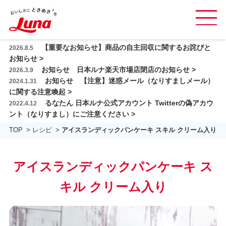
グ
ロ
本
【重要なお知らせ】商品の自主回収に関するお詫びと
2026.8.5
ー
商品紹介
文
お知らせ >
バ
お知らせ 日本ルナ楽天市場店閉店のお知らせ >
へ
2026.3.9
レシピ
ル
お知らせ 【注意】迷惑メール（なりすましメール）
2024.1.31
ス
ナ
に関する注意喚起 >
日本ルナの乳酸菌
キ
ビ
るなたん 日本ルナ公式アカウント Twitterの偽アカウ
2022.4.12
ッ
を
ント（なりすまし）にご注意ください >
おいしさと品質
プ
開
TOP
レシピ
アイスランディックパンケーキ スキル クリーム入り
閉
会社情報
す
採用情報
る
アイスランディックパンケーキ ス
お問い合わせ ＆ FAQ
キル クリーム入り