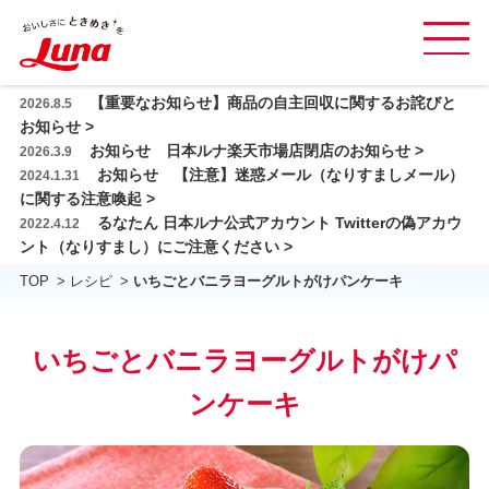
グ
ロ
本
【重要なお知らせ】商品の自主回収に関するお詫びと
2026.8.5
ー
商品紹介
文
お知らせ >
バ
お知らせ 日本ルナ楽天市場店閉店のお知らせ >
へ
2026.3.9
レシピ
ル
お知らせ 【注意】迷惑メール（なりすましメール）
2024.1.31
ス
ナ
に関する注意喚起 >
日本ルナの乳酸菌
キ
ビ
るなたん 日本ルナ公式アカウント Twitterの偽アカウ
2022.4.12
ッ
を
ント（なりすまし）にご注意ください >
おいしさと品質
プ
開
TOP
レシピ
いちごとバニラヨーグルトがけパンケーキ
閉
会社情報
す
採用情報
る
いちごとバニラヨーグルトがけパ
お問い合わせ ＆ FAQ
ンケーキ