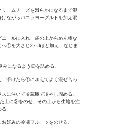
クリームチーズを滑らかになるまで混
分けながらバニラヨーグルトを加え混
ビニールに入れ、袋の上からめん棒な
こへ①を大さじ2～3ほど加え、なじま
の厚みになるよう②を詰める。
え、溶けたら①に加えてよく混ぜ合わ
ラスに注いで冷蔵庫で冷やし固める。
めた上に②をのせ、その上から生地を注
める。
にお好みの冷凍フルーツをのせる。