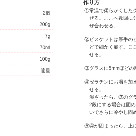
作り方
①常温で柔らかくした
2個
ぜる。ここへ数回に
200g
ぜ合わせる。
7g
②ビスケットは厚手の
どで細かく崩す。こ
70ml
せる。
100g
③グラスに5mmほど
適量
④ゼラチンにお湯を加
せる。
混ざったら、③のグ
2段にする場合は固
いでさらに冷やし固
⑤④が固まったら、上