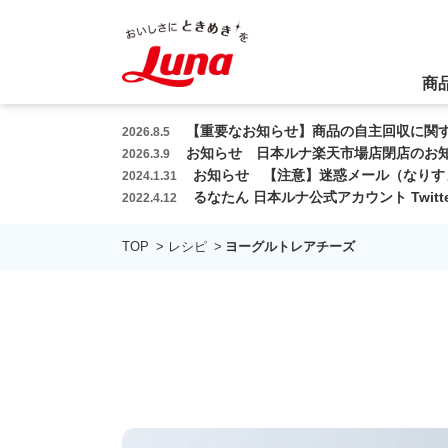
本
文
へ
商
ス
キ
【重要なお知らせ】商品の自主回収に関す
2026.8.5
ッ
お知らせ 日本ルナ楽天市場店閉店のお知
2026.3.9
プ
お知らせ 【注意】迷惑メール（なりす
2024.1.31
るなたん 日本ルナ公式アカウント Twit
2022.4.12
TOP
レシピ
ヨーグルトレアチーズ