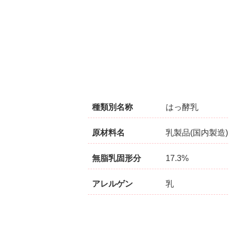
種類別名称
はっ酵乳
原材料名
乳製品(国内製造)
無脂乳固形分
17.3%
アレルゲン
乳