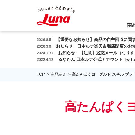
本
文
へ
商
ス
キ
【重要なお知らせ】商品の自主回収に関す
2026.8.5
ッ
お知らせ 日本ルナ楽天市場店閉店のお知
2026.3.9
プ
お知らせ 【注意】迷惑メール（なりす
2024.1.31
るなたん 日本ルナ公式アカウント Twit
2022.4.12
TOP
商品紹介
高たんぱくヨーグルト スキル プレ
高たんぱくヨ