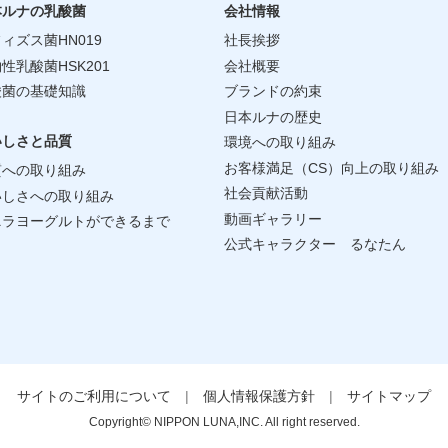
本ルナの乳酸菌
会社情報
ィズス菌HN019
社長挨拶
性乳酸菌HSK201
会社概要
酸菌の基礎知識
ブランドの約束
日本ルナの歴史
いしさと品質
環境への取り組み
お客様満足（CS）向上の取り組み
質への取り組み
社会貢献活動
いしさへの取り組み
動画ギャラリー
ニラヨーグルトができるまで
公式キャラクター るなたん
サイトのご利用について
|
個人情報保護方針
|
サイトマップ
Copyright© NIPPON LUNA,INC. All right reserved.