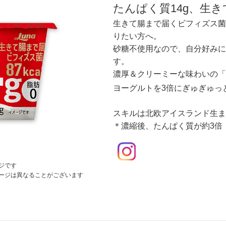
たんぱく質14g、生
生きて腸まで届くビフィズス菌
りたい方へ。
砂糖不使用なので、自分好みに
す。
濃厚＆クリーミーな味わいの「
ヨーグルトを3倍にぎゅぎゅっ
スキルは北欧アイスランド生ま
＊濃縮後、たんぱく質が約3倍
ジです
ージは異なることがございます